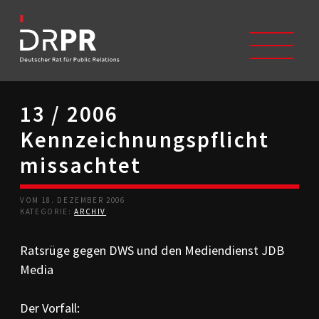
13 / 2006
START
Kennzeichnungspflicht
ÜBER UNS
Selbstverständnis
missachtet
Trägerverein
Beschwerdeausschüsse
VOM 18. DEZEMBER 2006
Mitglieder
KATEGORIE:
ARCHIV
Geschichte
Studium/Ausbildung
Ratsrüge gegen DWS und den Mediendienst JDB
Kontakt
Media
KODIZES
Kommunikationskodex
Der Vorfall:
DRPR-Richtlinien