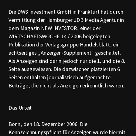
PR-Kodizes
Kodizes öfft. Kommunikation
Die DWS Investment GmbH in Frankfurt hat durch
Vermittlung der Hamburger JDB Media Agentur in
BESCHWERDE
dem Magazin NEW INVESTOR, einer der
Anleitung zur Beschwerde
WIRTSCHAFTSWOCHE 14 / 2006 beigelegten
Beschwerdeformular
Beschwerdeordnung
Publikation der Verlagsgruppe Handelsblatt, ein
achtseitiges „Anzeigen-Supplement“ geschaltet.
AKTUELLES
Als Anzeigen sind darin jedoch nur die 1. und die 8.
Pressemitteilungen
Seite ausgewiesen. Die dazwischen platzierten 6
Ratssprüche
Jahresberichte
Seiten enthalten journalistisch aufgemachte
Archiv
Beiträge, die nicht als Anzeigen erkenntlich waren.
Das Urteil:
Bonn, den 18. Dezember 2006: Die
Kennzeichnungspflicht für Anzeigen wurde hiermit