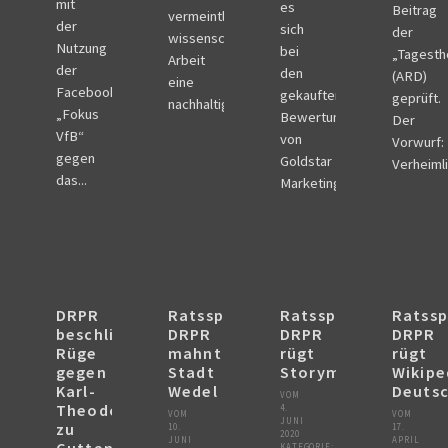
mit
es
Beitrag
vermeintlich
der
sich
der
wissenschaftliche
Nutzung
bei
„Tagest
Arbeit
der
den
(ARD)
eine
Facebookseite
gekauften
geprüft.
nachhaltige...
„Fokus
Bewertungen
Der
VfB“
von
Vorwurf:
gegen
Goldstar
Verheimli
das...
Marketing...
DRPR
Ratsspruch
Ratsspruch
Ratssp
beschließt
DRPR
DRPR
DRPR
Rüge
mahnt
rügt
rügt
gegen
Stadt
Storymachine
Wikipe
Karl-
Wedel
Deutsc
VOM
Theodor
4.
VOM
VOM
JUNI
zu
10.
17.
2020
JUNI
APRIL
KATEGORIE: