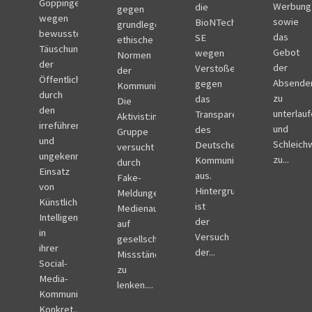
Göppingen,
Werbung
die
gegen
wegen
sowie
BioNTech
grundlegende
bewusster
das
SE
ethische
Täuschung
Gebot
wegen
Normen
der
der
Verstoßes
der
Öffentlichkeit
Absender
gegen
Kommunikation.
durch
zu
das
Die
den
unterlau
Transparenzgebot
Aktivist:innen-
irreführenden
und
des
Gruppe
und
Schleich
Deutschen
versucht
ungekennzeichneten
zu...
Kommunikationskodex
durch
Einsatz
aus.
Fake-
von
Hintergrund
Meldungen
Künstlicher
ist
Medienaufmerksamkeit
Intelligenz
der
auf
in
Versuch
gesellschaftliche
ihrer
der...
Missstände
Social-
zu
Media-
lenken....
Kommunikation.
Konkret...