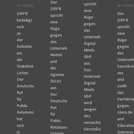
Der
,
,
spricht
RATSSPRÜCHE
RATSSPRÜC
DRPR
eine
DRPR
Der
spricht
Rüge
beteiligt
DRPR
eine
gegen
sich
spricht
Rüge
das
an
eine
gegen
Unternehmen
der
Rüge
das
Digital
Debatte
gegen
Unternehmen
Minds
um
das
Mattel
GbR
die
Unterne
und
aus.
Stakeholder-
Savedroi
die
Das
Listen.
aus
Agentur
Unternehmen
Der
und
DOJO
Digital
Deutsche
stellt
aus.
Minds
Rat
das
Der
GbR
für
Verfahre
Deutsche
wird
Public
gegen
Rat
wegen
Relations
stern.de
für
des
hat
und
Public
versuchten
sich
Educatio
Relations
Verstoßes
in
Gateway
(DRPR)