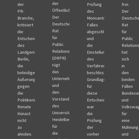
der
der
Prüfung
frei.
Öffentlichtkeit.
PR-
des
Der
Der
Branche,
Monsanto-
Deutsch
Deutsche
kritisiert
Falles
Rat
Rat
die
abgeschlossen
für
für
Entscheidung
und
Public
Public
des
die
Relation
Relations
Landgerichts
Einstellung
hat
(DRPR)
Berlin,
des
sich
rügt
die
Verfahrens
in
das
beleidigenden
beschlossen.
den
Unternehmen
Äußerungen
Grundlage
beiden
und
gegen
für
Fällen
den
die
diese
Bundesw
Vorstand
Politikerin
Entscheidung
und
des
Renate
war
Volkswa
Universitätsklinikums
Künast
die
für
Heidelberg
nicht
Prüfung
eine
für
zu
der
Mahnung
die
ahnden.
vorher
und