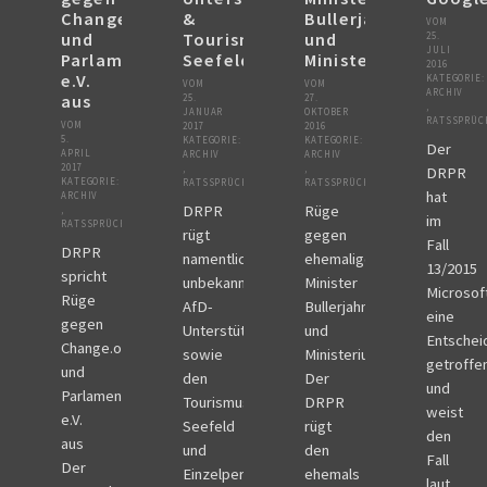
Change.org
&
Bullerjahn
VOM
und
Tourismusverband
und
25.
JULI
Parlamentwatch
Seefeld
Ministerium
2016
e.V.
KATEGORIE:
VOM
VOM
ARCHIV
aus
25.
27.
,
JANUAR
OKTOBER
RATSSPRÜC
VOM
2017
2016
5.
KATEGORIE:
KATEGORIE:
Der
APRIL
ARCHIV
ARCHIV
2017
,
,
DRPR
KATEGORIE:
RATSSPRÜCHE
RATSSPRÜCHE
hat
ARCHIV
DRPR
Rüge
,
im
RATSSPRÜCHE
rügt
gegen
Fall
DRPR
namentlich
ehemaligen
13/2015
spricht
unbekannte
Minister
Microso
Rüge
AfD-
Bullerjahn
eine
gegen
Unterstützerkreise
und
Entschei
Change.org
sowie
Ministerium
getroffe
und
den
Der
und
Parlamentwatch
Tourismusverband
DRPR
weist
e.V.
Seefeld
rügt
den
aus
und
den
Fall
Der
Einzelpersonen
ehemals
laut