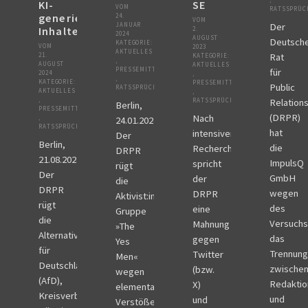
KI-
SE
VOM
RATSSPRÜC
generierte
24.
VOM
Der
JANUAR
Inhalte
2.
2024
AUGUST
Deutsch
KATEGORIE:
VOM
2023
AKTUELLES
Rat
21.
KATEGORIE:
,
AUGUST
AKTUELLES
PRESSEMITTEILUNGEN
für
2024
,
,
KATEGORIE:
PRESSEMITTEILUNGEN
Public
RATSSPRÜCHE
AKTUELLES
,
,
Relation
RATSSPRÜCHE
Berlin,
PRESSEMITTEILUNGEN
(DRPR)
Nach
,
24.01.2024
RATSSPRÜCHE
hat
intensiver
Der
Berlin,
die
Recherche
DRPR
21.08.2024
ImpulsQ
spricht
rügt
Der
GmbH
der
die
DRPR
wegen
DRPR
Aktivist:innen-
rügt
des
eine
Gruppe
die
Versuchs
Mahnung
»The
Alternative
das
gegen
Yes
für
Trennun
Twitter
Men«
Deutschland
zwische
(bzw.
wegen
(AfD),
Redaktio
X)
elementarer
Kreisverband
und
und
Verstöße