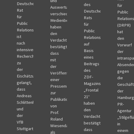
und
Deutsche
des
für
Auswertungen
Rat
Deutschen
Public
verschiedener
für
Rats
Relation
Medienberichte
Public
für
(DRPR)
haben
Relations
Public
hat
den
ist
Relations
den
Verdacht
nach
auf
Vorwurf
bestätigt,
intensiver
Basis
der
dass
Recherche
eines
intransp
mit
zu
Beitrags
Absende
der
der
des
gegen
Veröffentlichung
Eischätzung
ZDF-
die
einer
gelangt,
Magazins
Geschäft
Pressemeldung
dass
„Frontal
der
zur
Andreas
21“
Hamburg
Publikation
Schlittenhardt
haben
PR-
von
und
den
Agentur
Prof.
der
Verdacht
„Stilgefl
Roland
VfB
bestätigt,
in
Wiesendanger
Stuttgart
dass
einem
als