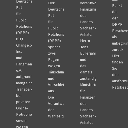
Deutsche
Der
verantwortlichen
Punkt
Rat
Deutsche
Finanzminister
8.1.
für
Rat
des
der
Public
für
Landes
DRPR
Relations
Public
Sachsen-
Beschwe
(DRPR)
Relations
Anhalt,
als
rügt
(DRPR)
Herrn
unbegrü
Change.org,
spricht
Jens
zurück.
Inc.
zwei
Bullerjahn
Hier
und
Rügen
und
finden
Parlamentwatch
wegen
das
Sie
e.V.
Täuschung
damals
den
aufgrund
und
zuständige
ausformu
mangelnder
Verschleierung
Ministerium
Ratsbesc
Transparenz
aus.
für
bei
Die
Finanzen
privaten
Verantwortlichen
des
Online-
der
Landes
Petitionen
Wahlzeitung...
Sachsen-
sowie
Anhalt...
wegen...