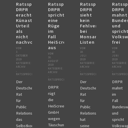
Ratsspruch
Ratsspruch
Ratsspruch
Ratssp
DRPR
DRPR
DRPR
DRPR
erachtet
spricht
sieht
mahnt
Künast-
eine
kein
Bunde
Urteil
Rüge
Fehlverhalten
und
als
im
bei
sprich
nicht
Fall
Monsanto-
Volks
nachvollziehbar
HeiScreen
Listen
frei
aus
VOM
VOM
VOM
3.
18.
18.
VOM
OKTOBER
JULI
JUNI
16.
2019
2019
2019
AUGUST
KATEGORIE:
KATEGORIE:
KATEGORIE:
2019
ARCHIV
ARCHIV
ARCHIV
KATEGORIE:
,
,
,
ARCHIV
RATSSPRÜCHE
RATSSPRÜCHE
RATSSPRÜC
,
RATSSPRÜCHE
Der
Der
DRPR
DRPR
Deutsche
Deutsche
mahnt
rügt
Rat
Rat
im
die
für
für
Fall
HeiScreen
Public
Public
Bundesw
GmbH
Relations,
Relations
und
wegen
das
hat
spricht
Täuschung
Selbstkontrollorgan
seine
Volkswa