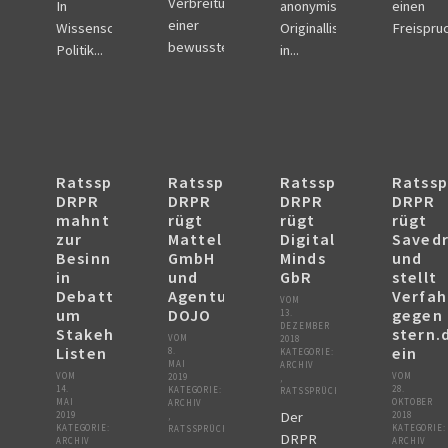
Verbreitung
In
anonymisierten
einen
einer
Wissenschaft,
Originallisten
Freispruc
bewussten...
Politik...
in...
Ratsspruch
Ratsspruch
Ratsspruch
Ratssp
DRPR
DRPR
DRPR
DRPR
mahnt
rügt
rügt
rügt
zur
Mattel
Digital
Savedr
Besinnung
GmbH
Minds
und
in
und
GbR
stellt
Debatte
Agentur
Verfah
VOM
um
DOJO
gegen
13.
DEZEMBER
Stakeholder-
stern.
VOM
2018
Listen
ein
8.
KATEGORIE:
MAI
ARCHIV
VOM
VOM
2019
,
14.
28.
KATEGORIE:
RATSSPRÜCHE
MAI
OKTOBER
ARCHIV
Der
2019
2018
,
KATEGORIE:
KATEGORIE:
RATSSPRÜCHE
DRPR
ARCHIV
ARCHIV