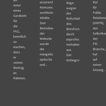
unzureichenden
Rat
Rüge
Autor
Kennzeichnung
für
wegen
eines
werblicher
Public
der
Gastbeitrags
Inhalte.
Relation
Rufschädigung
für
Den
(DRPR),
des
die
Betreibern
das
Berufsstands
FAZ,
der
Selbstko
durch
kenntlich
Website
der
unprofessionelles
zu
wurde
PR-
Verhalten
machen,
die
Branche,
aus.
dass
mangelnde
hat
Der
er
optische
auf
Anfangsvorwurf...
seinen
und...
seiner
Beitrag
Sitzung...
im
Rahmen...