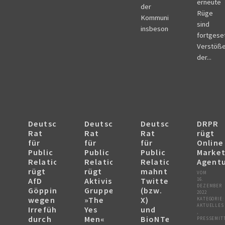
erneute
der
Rüge
Kommunikation,
sind
insbesondere...
fortgese
Verstöß
der...
Deutscher
Deutscher
Deutscher
DRPR
Rat
Rat
Rat
rügt
für
für
für
Online
Public
Public
Public
Market
Relations
Relations
Relations
Agent
rügt
rügt
mahnt
VOM
AfD
Aktivist:innen-
Twitter
16.
DEZEMBER
Göppingen
Gruppe
(bzw.
2022
wegen
»The
X)
KATEGORIE:
AKTUELLES
Irreführung
Yes
und
,
durch
Men«
BioNTech
PRESSEMIT
,