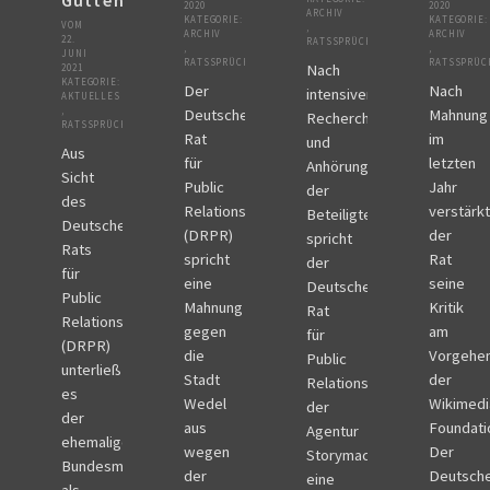
Guttenberg
2020
2020
ARCHIV
KATEGORIE:
KATEGORIE:
VOM
,
ARCHIV
ARCHIV
22.
RATSSPRÜCHE
,
,
JUNI
RATSSPRÜCHE
RATSSPRÜC
Nach
2021
KATEGORIE:
Der
Nach
intensiver
AKTUELLES
,
Deutsche
Mahnung
Recherche
RATSSPRÜCHE
Rat
im
und
Aus
für
letzten
Anhörung
Sicht
Public
Jahr
der
des
Relations
verstärkt
Beteiligten
Deutschen
(DRPR)
der
spricht
Rats
spricht
Rat
der
für
eine
seine
Deutsche
Public
Mahnung
Kritik
Rat
Relations
gegen
am
für
(DRPR)
die
Vorgehe
Public
unterließ
Stadt
der
Relations
es
Wedel
Wikimedi
der
der
aus
Foundati
Agentur
ehemalige
wegen
Der
Storymachine
Bundesminister
der
Deutsch
eine
als