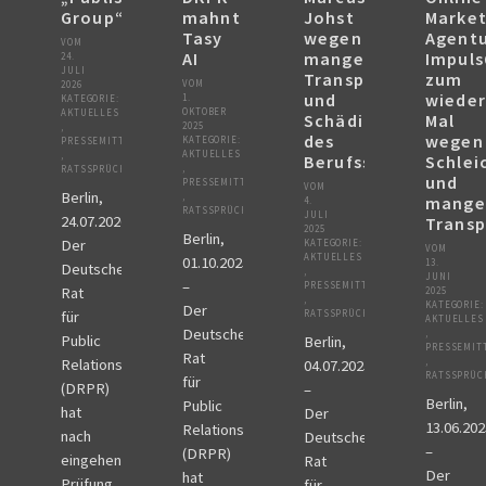
PR-Kodizes
Group“
mahnt
Johst
Market
Tasy
wegen
Agent
Kodizes öfft. Kommunikation
VOM
AI
mangelnder
Impul
24.
JULI
Transparenz
zum
BESCHWERDE
VOM
2026
und
wieder
1.
KATEGORIE:
Anleitung zur Beschwerde
OKTOBER
AKTUELLES
Schädigung
Mal
2025
Beschwerdeformular
,
des
wegen
KATEGORIE:
PRESSEMITTEILUNGEN
Beschwerdeordnung
AKTUELLES
,
Berufsstandes
Schlei
,
RATSSPRÜCHE
und
PRESSEMITTEILUNGEN
VOM
AKTUELLES
Berlin,
,
mange
4.
RATSSPRÜCHE
JULI
24.07.2026
Pressemitteilungen
Transp
2025
Berlin,
Der
Ratssprüche
KATEGORIE:
VOM
AKTUELLES
01.10.2025
13.
Deutsche
Jahresberichte
,
JUNI
–
PRESSEMITTEILUNGEN
Rat
2025
Archiv
,
KATEGORIE:
Der
für
RATSSPRÜCHE
AKTUELLES
Deutsche
,
Public
Berlin,
PRESSEMIT
Rat
Relations
,
04.07.2025
RATSSPRÜC
für
(DRPR)
–
Berlin,
Public
hat
Der
13.06.202
Relations
nach
Deutsche
–
(DRPR)
eingehender
Rat
Der
hat
Prüfung
für