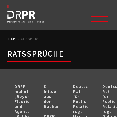
START
»
RATSSPRÜCHE
START
ÜBER UNS
RATSSPRÜCHE
Selbstverständnis
Trägerverein
Beschwerdeausschüsse
Mitglieder
Geschichte
DRPR
KI-
Deutscher
Deuts
Studium/Ausbildung
mahnt
Influencer:innen
Rat
Rat
Kontakt
„Beyond
aus
für
für
Fluorid“
dem
Public
Public
KODIZES
und
Baukasten
Relations
Relati
Kommunikationskodex
Agentur
–
rügt
rügt
DRPR-Richtlinien
„Publishing
DRPR
Marcus
Online