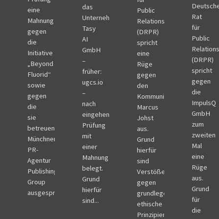
Deutsch
das
eine
Public
Rat
Unternehmen
Mahnung
Relations
für
Tasy
gegen
(DRPR)
Public
AI
die
spricht
Relation
GmbH
Initiative
eine
(DRPR)
–
„Beyond
Rüge
spricht
früher:
Fluorid“
gegen
gegen
ugcs.io
sowie
den
die
–
gegen
Kommunikationsberater
ImpulsQ
nach
die
Marcus
GmbH
eingehender
sie
Johst
zum
Prüfung
betreuende
aus.
zweiten
mit
Münchner
Grund
Mal
einer
PR-
hierfür
eine
Mahnung
Agentur
sind
Rüge
belegt.
Publishing
Verstöße
aus.
Grund
Group
gegen
Grund
hierfür
ausgesprochen....
grundlegende
für
sind...
ethische
die
Prinzipien