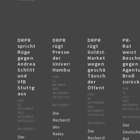
DRPR
DRPR
DRPR
PR-
spricht
rügt
rügt
Rat
Rüge
Presseabteilung
Goldstar
weist
gegen
der
Marketing
Besch
Andreas
Universität
wegen
gegen
Schlittenhardt
Hamburg
geschäftsmäßiger
Agentu
und
Täuschung
Broß
VOM
VfB
der
zurück
21.
OKTOBER
Stuttgart
Öffentlichkeit
VOM
2021
aus
12.
KATEGORIE:
VOM
JULI
AKTUELLES
28.
VOM
2021
,
SEPTEMBER
15.
KATEGORIE:
RATSSPRÜCHE
2021
DEZEMBER
AKTUELLES
KATEGORIE:
Die
2021
,
AKTUELLES
KATEGORIE:
RATSSPRÜC
,
Recherchen
AKTUELLES
RATSSPRÜCHE
Der
,
des
RATSSPRÜCHE
Die
Deutsch
Rates
Der
Recherchen
Rat