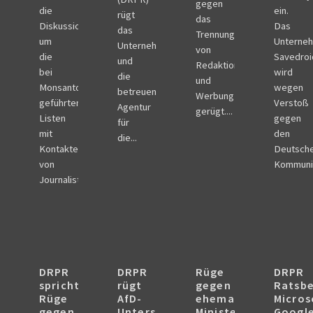
gegen
die
ein.
rügt
das
Diskussion
Das
das
Trennungsgebot
um
Unterne
Unternehmen
von
die
Savedroi
und
Redaktion
bei
wird
die
und
Monsanto
wegen
betreuende
Werbung
geführten
Verstoß
Agentur
gerügt....
Listen
gegen
für
mit
den
die...
Kontakten
Deutsch
von
Kommunik
Journalisten...
DRPR
DRPR
Rüge
DRPR
spricht
rügt
gegen
Ratsbe
Rüge
AfD-
ehemaligen
Micro
gegen
Unterstützerkreise
Minister
Googl