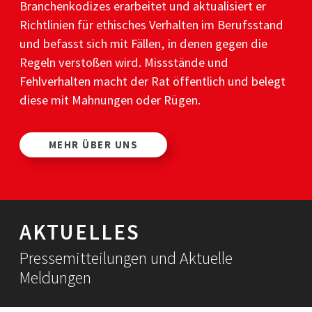
Branchenkodizes erarbeitet und aktualisiert er
PR-Kodizes
Richtlinien für ethisches Verhalten im Berufsstand
Kodizes öfft. Kommunikation
und befasst sich mit Fällen, in denen gegen die
BESCHWERDE
Regeln verstoßen wird. Missstände und
Anleitung zur Beschwerde
Fehlverhalten macht der Rat öffentlich und belegt
Beschwerdeformular
diese mit Mahnungen oder Rügen.
Beschwerdeordnung
AKTUELLES
Pressemitteilungen
MEHR ÜBER UNS
Ratssprüche
Jahresberichte
Archiv
AKTUELLES
Pressemitteilungen und Aktuelle
Meldungen