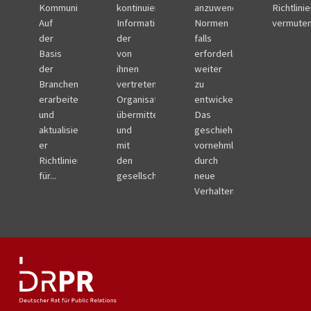
Kommunikation.
kontinuierlich
anzuwendenden
Richtlini
Auf
Informationen
Normen
vermuten
der
der
falls
Basis
von
erforderlich
der
ihnen
weiter
Branchenkodizes
vertretenen
zu
erarbeitet
Organisationen
entwickeln.
und
übermitteln
Das
aktualisiert
und
geschieht
er
mit
vornehmlich
Richtlinien
den
durch
für...
gesellschaftlichen...
neue
Verhaltensrichtlinien....