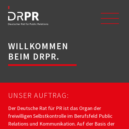
WILLKOMMEN
START
BEIM DRPR.
ÜBER UNS
Selbstverständnis
Trägerverein
Beschwerdeausschüsse
Mitglieder
Geschichte
UNSER AUFTRAG:
Studium/Ausbildung
Kontakt
Der Deutsche Rat für PR ist das Organ der
KODIZES
freiwilligen Selbstkontrolle im Berufsfeld Public
Kommunikationskodex
Relations und Kommunikation. Auf der Basis der
DRPR-Richtlinien