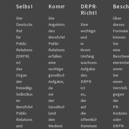
Selbstverständnis
Kommunikationskodex
DRPR-
Besch
Richtlinien
Der
Die
Über
Deutsche
Angehörigen
Eine
dieses
Rat
des
wichtige
Formular
für
Berufsfelds
und
können
Public
Public
in
Sie
Relations
Relations
ihrem
eine
(DRPR)
erfüllen
Umfang
Beschwe
ist
eine
wachsende
einreiche
das
wichtige
Aufgabe
wenn
Organ
gesellschaftliche
des
Sie
der
Aufgabe,
DRPR
einen
freiwilligen
da
ist
Verstoß
Selbstkontrolle
sie
es,
gegen
im
der
die
die
Berufsfeld
Gesellschaft
auf
PR-
Public
(und
die
Kodizes
Relations
den
öffentliche
oder
und
Medien)
Kommunikation
DRPR-