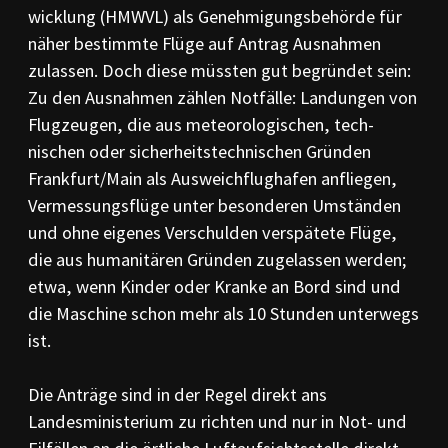
wicklung (HMWVL) als Geneh­mi­gungsbehörde für
näher be­stimm­te Flüge auf Antrag Aus­nah­men
zulassen. Doch die­se müs­sten gut be­grün­det sein:
Zu den Aus­nahmen zählen Not­fälle: Lan­dungen von
Flugzeugen, die aus me­teorologischen, tech­
nischen oder sicherheits­tech­ni­schen Gründen
Frankfurt/Main als Ausweichflughafen an­fliegen,
Vermessungsflüge unter be­sonderen Umständen
und ohne eigenes Ver­schul­den verspätete Flüge,
die aus humanitären Gründen zugelassen werden;
et­wa, wenn Kinder oder Kranke an Bord sind und
die Maschine schon mehr als 10 Stunden un­ter­wegs
ist.
Die Anträge sind in der Regel direkt ans
Landesministerium zu richten und nur in Not- und