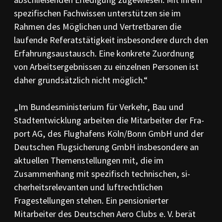
spe­zifischen Fachwissen un­terstützen sie im
Rahmen des Möglichen und Ver­tret­­baren die
laufende Referats­tä­tig­keit insbe­sondere durch den
Erfahrungs­austausch. Eine kon­krete Zuordnung
von Arbeits­ergebnissen zu einzelnen Personen ist
daher grundsätzlich nicht möglich.“
„Im Bundesministerium für Verkehr, Bau und
Stadtentwicklung arbeiten die Mit­arbeiter der Fra­
port AG, des Flughafens Köln/Bonn GmbH und der
Deutschen Flugsicherung GmbH insbeson­dere an
aktuellen Themen­stellungen mit, die im
Zusammenhang mit spezifisch technischen, si­
cherheitsrelevanten und luftrecht­lichen
Fragestellungen ste­hen. Ein pensionierter
Mitarbeiter des Deutschen Aero Clubs e. V. berät