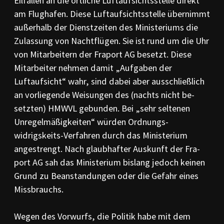
Eil­fällen an die örtliche Luftaufsichtsstelle direkt
am Flughafen. Diese Luft­aufsichts­stel­le über­nimmt
außerhalb der Dienst­zeiten des Ministeriums die
Zulassung von Nacht­flügen. Sie ist rund um die Uhr
von Mitarbeitern der Fraport AG besetzt. Diese
Mitar­bei­ter nehmen damit „Auf­gaben der
Luftaufsicht“ wahr, sind dabei aber aus­schließ­lich
an vorliegende Wei­sungen des (nachts nicht be­
setzten) HMWVL gebunden. Bei „sehr sel­tenen
Unregel­mäßig­­keiten“ würden Ord­nungs­
widrigskeits-Ver­fahren durch das Minis­terium
angestrengt. Nach glaub­hafter Aus­kunft der Fra­
port AG sah das Ministerium bislang jedoch keinen
Grund zu Be­an­­standungen oder die Ge­fahr eines
Miss­brauchs.
Wegen des Vorwurfs, die Politik habe mit dem