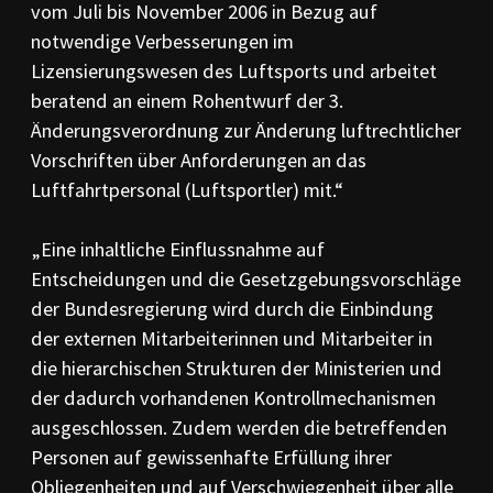
vom Juli bis No­vember 2006 in Bezug auf
notwendige Ver­bes­serungen im
Lizensierungswesen des Luftsports und arbeitet
beratend an einem Roh­ent­wurf der 3.
Änderungsverordnung zur Änderung luftrechtlicher
Vor­schrif­ten über Anforderun­gen an das
Luftfahrtpersonal (Luftsportler) mit.“
„Eine inhaltliche Einflussnahme auf
Entscheidungen und die Gesetzgebungsvor­schläge
der Bun­desregierung wird durch die Einbindung
der externen Mitarbei­te­rinnen und Mit­arbeiter in
die hierarchischen Strukturen der Ministerien und
der da­durch vorhan­de­nen Kontrollme­chanis­men
ausgeschlossen. Zudem werden die betref­fen­den
Personen auf gewissenhafte Erfüllung ihrer
Obliegenheiten und auf Verschwiegenheit über alle