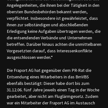
Ange­legenheiten, die ihnen bei der Tätigkeit in den
obersten Bundesbehörden bekannt wer­den,
verpflichtet. Insbe­sondere ist ge­währ­leistet, dass
ihnen zur selbständigen und ab­schließenden
Erledigung keine Aufgaben über­­­tragen werden, die
die entsendenden Ver­bände und Unternehmen
betreffen. Darüber hinaus achten die unmittelbaren
Vorgesetz­ten darauf, dass Interessenkonflikte
ausgeschlossen werden.“
Die Fraport AG hat gegenüber dem PR-Rat die
Entsendung eines Mitarbeiters in das BmVBS
ebenfalls be­stätigt: Dieser habe dort bis zum
31.12.06. fünf Jahre je­weils einen Tag in der Wo­che
gearbei­tet, aber nicht am Fluglärmgesetz. Zudem
war ein Mitarbeiter der Fraport AG im Aus­tausch