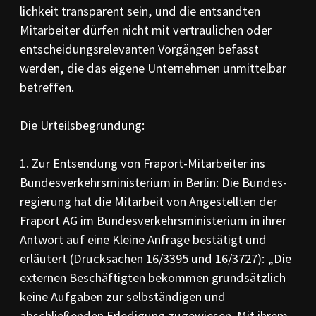
lichkeit transparent sein, und die entsandten
Mitarbeiter dürfen nicht mit vertraulichen oder
entscheidungs­relevanten Vorgängen befasst
werden, die das eigene Unter­nehmen unmit­tel­bar
betref­fen.
Die Urteilsbegründung:
1. Zur Entsendung von Fraport-Mitarbeiter ins
Bundesverkehrsministerium in Berlin: Die Bundes­
regie­rung hat die Mitarbeit von Angestellten der
Fraport AG im Bundesverkehrs­mi­nisterium in ihrer
Antwort auf eine Kleine Anfrage bestätigt und
erläutert (Druck­sa­chen 16/3395 und 16/3727): „Die
externen Be­schäftigten bekom­men grund­sätzlich
keine Aufgaben zur selb­ständigen und
abschließenden Erledigung zugewie­sen. Mit ihrem