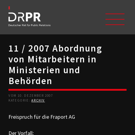
11 / 2007 Abordnung
START
von Mitarbeitern in
ÜBER UNS
Selbstverständnis
Ministerien und
Trägerverein
Behörden
Beschwerdeausschüsse
Mitglieder
Geschichte
VOM 10. DEZEMBER 2007
Studium/Ausbildung
KATEGORIE:
ARCHIV
Kontakt
Freispruch für die Fraport AG
KODIZES
Kommunikationskodex
DRPR-Richtlinien
Der Vorfall: