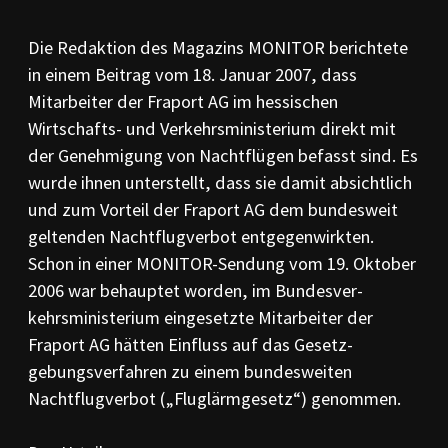
PR-Kodizes
Kodizes öfft. Kommunikation
Die Redaktion des Magazins MONITOR berichtete
in einem Beitrag vom 18. Ja­nuar 2007, dass
BESCHWERDE
Anleitung zur Beschwerde
Mitarbeiter der Fraport AG im hessischen
Beschwerdeformular
Wirtschafts- und Ver­kehrs­minis­terium direkt mit
Beschwerdeordnung
der Genehmigung von Nacht­flügen befasst sind. Es
AKTUELLES
wurde ihnen unter­stellt, dass sie damit absicht­lich
Pressemitteilungen
und zum Vorteil der Fraport AG dem bundesweit
Ratssprüche
gel­tenden Nachtflugverbot entgegenwirk­ten.
Jahresberichte
Schon in einer MONITOR-Sendung vom 19. Oktober
Archiv
2006 war behauptet worden, im Bun­des­ver­
kehrsministerium eingesetzte Mit­arbei­ter der
Fraport AG hätten Einfluss auf das Gesetz­
gebungsverfahren zu einem bundesweiten
Nachtflug­verbot („Flug­lärmgesetz“) genommen.