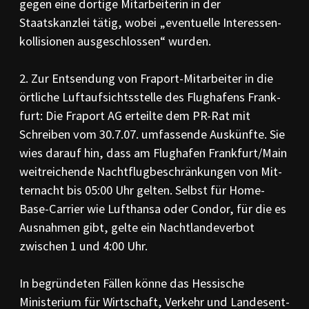
gegen eine dortige Mitarbeiterin in der
Staatskanzlei tätig, wobei „eventuelle Interes­sen­
kol­lisionen ausgeschlos­sen“ wurden.
2. Zur Entsendung von Fraport-Mitarbeiter in die
örtliche Luftaufsichtsstelle des Flug­hafens Frank­
furt: Die Fra­port AG erteilte dem PR-Rat mit
Schreiben vom 30.7.07. um­fassende Aus­künfte. Sie
wies darauf hin, dass am Flughafen Frank­furt/Main
weit­rei­chende Nacht­flug­be­schränkungen von Mit­
ternacht bis 05:00 Uhr gel­ten. Selbst für Home-
Base-Carrier wie Lufthan­sa oder Condor, für die es
Aus­nahmen gibt, gelte ein Nacht­lan­de­verbot
zwischen 1 und 4:00 Uhr.
In begründeten Fällen könne das Hessische
Ministerium für Wirtschaft, Verkehr und Landes­ent­