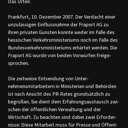
Das Urteil:
Frankfurt, 10. Dezember 2007. Der Verdacht einer
unzulässigen Einflussnahme der Fraport AG zu
ihren pri­va­ten Gunsten konnte weder im Falle des
hessischen Verkehrs­ministeriums noch im Falle des
Bundesver­kehrs­­ministeriums erhärtet werden. Die
Fra­port AG wurde von beiden Vorwürfen freige­
spro­chen.
Die zeitweise Entsendung von Un­ter­
nehmensmitarbeitern in Ministerien und Be­hörden
ist nach Ansicht des PR-Rates grundsätzlich zu
begrüßen. Sie dient dem Erfahrungs­austausch zwi­
schen der öffentlichen Verwal­tung und der
Wirtschaft. Zu beachten sind dabei zwei Erforder­
nisse: Diese Mit­arbeit muss für Presse und Öffent­