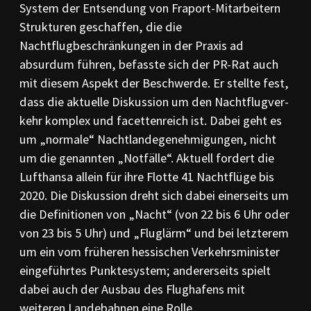
System der Entsendung von Fra­port-Mitarbei­tern
Strukturen geschaffen, die die
Nachtflugbeschränkungen in der Praxis ad
absurdum füh­ren, be­fasste sich der PR-Rat auch
mit diesem Aspekt der Beschwerde. Er stellte fest,
dass die aktuel­le Diskussion um den Nacht­flug­ver­
kehr komplex und facet­ten­reich ist. Dabei geht es
um „nor­male“ Nachtlande­genehmi­gun­gen, nicht
um die genann­ten „Notfäl­le“. Aktu­ell fordert die
Luft­­hansa allein für ihre Flotte 41 Nacht­flüge bis
2020. Die Diskussion dreht sich dabei einer­­seits um
die Definitionen von „Nacht“ (von 22 bis 6 Uhr oder
von 23 bis 5 Uhr) und „Flug­lärm“ und bei letzterem
um ein vom früheren hessi­schen Ver­kehrs­minister
eingeführtes Punkte­sys­tem; ande­rerseits spielt
dabei auch der Aus­bau des Flug­hafens mit
weiteren Lande­bahnen eine Rolle.