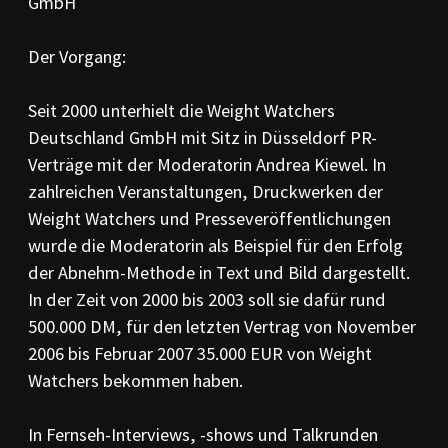
GmbH
PR-Kodizes
Kodizes öfft. Kommunikation
Der Vorgang:
BESCHWERDE
Anleitung zur Beschwerde
Seit 2000 unterhielt die Weight Watchers
Beschwerdeformular
Deutschland GmbH mit Sitz in Düsseldorf PR-
Beschwerdeordnung
Verträge mit der Moderatorin Andrea Kiewel. In
AKTUELLES
zahlreichen Veranstaltungen, Druckwerken der
Pressemitteilungen
Weight Watchers und Presseveröffentlichungen
Ratssprüche
wurde die Moderatorin als Beispiel für den Erfolg
Jahresberichte
der Abnehm-Methode in Text und Bild dargestellt.
Archiv
In der Zeit von 2000 bis 2003 soll sie dafür rund
500.000 DM, für den letzten Vertrag von November
2006 bis Februar 2007 35.000 EUR von Weight
Watchers bekommen haben.
In Fernseh-Interviews, -shows und Talkrunden