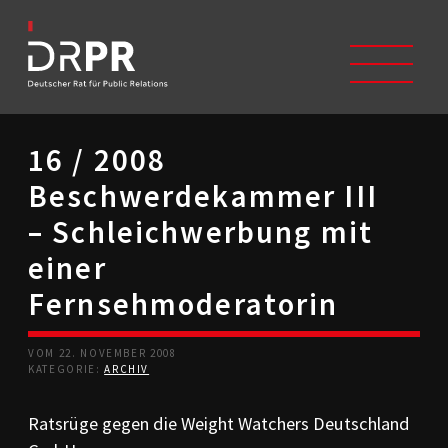
16 / 2008
START
Beschwerdekammer III
ÜBER UNS
Selbstverständnis
– Schleichwerbung mit
Trägerverein
einer
Beschwerdeausschüsse
Mitglieder
Fernsehmoderatorin
Geschichte
Studium/Ausbildung
Kontakt
VOM 22. NOVEMBER 2008
KATEGORIE:
ARCHIV
KODIZES
Kommunikationskodex
Ratsrüge gegen die Weight Watchers Deutschland
DRPR-Richtlinien