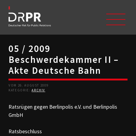
05 / 2009
START
Beschwerdekammer II –
ÜBER UNS
Selbstverständnis
Akte Deutsche Bahn
Trägerverein
Beschwerdeausschüsse
VOM 26. AUGUST 2009
Mitglieder
KATEGORIE:
ARCHIV
Geschichte
Studium/Ausbildung
Ratsrügen gegen Berlinpolis e.V. und Berlinpolis
Kontakt
GmbH
KODIZES
Kommunikationskodex
Ratsbeschluss
DRPR-Richtlinien