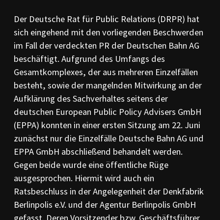
PR-Kodizes
Kodizes öfft. Kommunikation
Der Deutsche Rat für Public Relations (DRPR) hat
sich eingehend mit den vorliegenden Beschwerden
BESCHWERDE
im Fall der verdeckten PR der Deutschen Bahn AG
Anleitung zur Beschwerde
beschäftigt. Aufgrund des Umfangs des
Beschwerdeformular
Beschwerdeordnung
Gesamtkomplexes, der aus mehreren Einzelfällen
besteht, sowie der mangelnden Mitwirkung an der
AKTUELLES
Aufklärung des Sachverhaltes seitens der
Pressemitteilungen
deutschen European Public Policy Advisers GmbH
Ratssprüche
Jahresberichte
(EPPA) konnten in einer ersten Sitzung am 22. Juni
Archiv
zunächst nur die Einzelfälle Deutsche Bahn AG und
EPPA GmbH abschließend behandelt werden.
Gegen beide wurde eine öffentliche Rüge
ausgesprochen. Hiermit wird auch ein
Ratsbeschluss in der Angelegenheit der Denkfabrik
Berlinpolis e.V. und der Agentur Berlinpolis GmbH
gefasst. Deren Vorsitzender bzw. Geschäftsführer