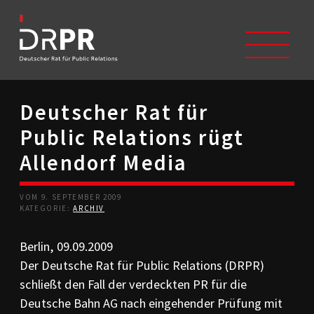
Deutscher Rat für
START
Public Relations rügt
ÜBER UNS
Selbstverständnis
Allendorf Media
Trägerverein
Beschwerdeausschüsse
VOM 9. SEPTEMBER 2009
Mitglieder
KATEGORIE:
ARCHIV
Geschichte
Studium/Ausbildung
Berlin, 09.09.2009
Kontakt
Der Deutsche Rat für Public Relations (DRPR)
KODIZES
schließt den Fall der verdeckten PR für die
Kommunikationskodex
Deutsche Bahn AG nach eingehender Prüfung mit
DRPR-Richtlinien