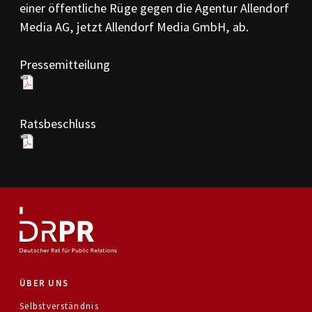
einer öffentliche Rüge gegen die Agentur Allendorf
PR-Kodizes
Kodizes öfft. Kommunikation
Media AG, jetzt Allendorf Media GmbH, ab.
BESCHWERDE
Pressemitteilung
Anleitung zur Beschwerde
Beschwerdeformular
Beschwerdeordnung
Ratsbeschluss
AKTUELLES
Pressemitteilungen
Ratssprüche
Jahresberichte
Archiv
ÜBER UNS
Selbstverständnis