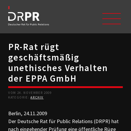
PR-Rat rügt
START
geschäftsmäßig
ÜBER UNS
Selbstverständnis
unethisches Verhalten
Trägerverein
der EPPA GmbH
Beschwerdeausschüsse
Mitglieder
Geschichte
VOM 24. NOVEMBER 2009
Studium/Ausbildung
KATEGORIE:
ARCHIV
Kontakt
Berlin, 24.11.2009
KODIZES
Der Deutsche Rat für Public Relations (DRPR) hat
Kommunikationskodex
DRPR-Richtlinien
nach eingehender Prüfung eine öffentliche Rüge