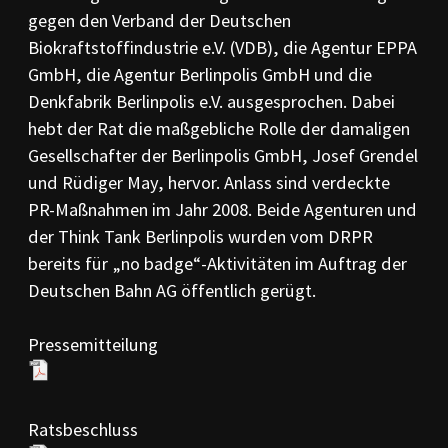
PR-Kodizes
gegen den Verband der Deutschen
Kodizes öfft. Kommunikation
Biokraftstoffindustrie e.V. (VDB), die Agentur EPPA
GmbH, die Agentur Berlinpolis GmbH und die
BESCHWERDE
Anleitung zur Beschwerde
Denkfabrik Berlinpolis e.V. ausgesprochen. Dabei
Beschwerdeformular
hebt der Rat die maßgebliche Rolle der damaligen
Beschwerdeordnung
Gesellschafter der Berlinpolis GmbH, Josef Grendel
AKTUELLES
und Rüdiger May, hervor. Anlass sind verdeckte
Pressemitteilungen
PR-Maßnahmen im Jahr 2008. Beide Agenturen und
Ratssprüche
der Think Tank Berlinpolis wurden vom DRPR
Jahresberichte
bereits für „no badge“-Aktivitäten im Auftrag der
Archiv
Deutschen Bahn AG öffentlich gerügt.
Pressemitteilung
Ratsbeschluss