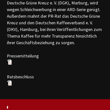
Deutsche Grüne Kreuz e. V. (DGK), Marburg, wird
PR-Kodizes
Kodizes öfft. Kommunikation
wegen Schleichwerbung in einer ARD-Serie gerügt.
Außerdem mahnt der PR-Rat das Deutsche Grüne
BESCHWERDE
Kreuz und den Deutschen Kaffeeverband e. V.
Anleitung zur Beschwerde
(DKV), Hamburg, bei ihren Veröffentlichungen zum
Beschwerdeformular
Beschwerdeordnung
Thema Kaffee für mehr Transparenz hinsichtlich
ihrer Geschäftsbeziehung zu sorgen.
AKTUELLES
Pressemitteilungen
Pressemitteilung
Ratssprüche
Jahresberichte
Archiv
Ratsbeschluss