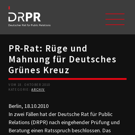
PR-Rat: Rüge und
START
Mahnung für Deutsches
ÜBER UNS
Selbstverständnis
Grünes Kreuz
Trägerverein
Beschwerdeausschüsse
VOM 18. OKTOBER 2010
Mitglieder
KATEGORIE:
ARCHIV
Geschichte
Studium/Ausbildung
Berlin, 18.10.2010
Kontakt
In zwei Fällen hat der Deutsche Rat für Public
KODIZES
Relations (DRPR) nach eingehender Prüfung und
Kommunikationskodex
Beratung einen Ratsspruch beschlossen. Das
DRPR-Richtlinien