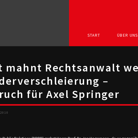
START
ÜBER UNS
t mahnt Rechtsanwalt w
derverschleierung –
ruch für Axel Springer
 2010