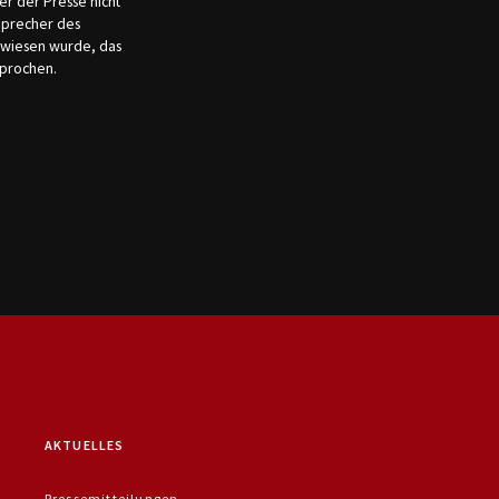
er der Presse nicht
 Sprecher des
ewiesen wurde, das
sprochen.
AKTUELLES
Pressemitteilungen