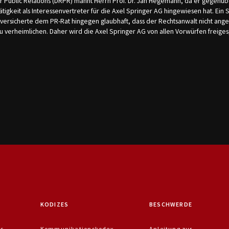
r Public Relations (DRPR) mahnt Herrn Prof. Dr. Jan Hegemann, da er gegenüb
ätigkeit als Interessenvertreter für die Axel Springer AG hingewiesen hat. Ein
versicherte dem PR-Rat hingegen glaubhaft, dass der Rechtsanwalt nicht ang
zu verheimlichen. Daher wird die Axel Springer AG von allen Vorwürfen freige
KODIZES
BESCHWERDE
is
Kommunikationskodex
Anleitung zur