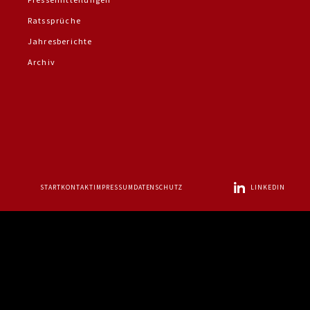
Ratssprüche
Jahresberichte
Archiv
START
KONTAKT
IMPRESSUM
DATENSCHUTZ
LINKEDIN