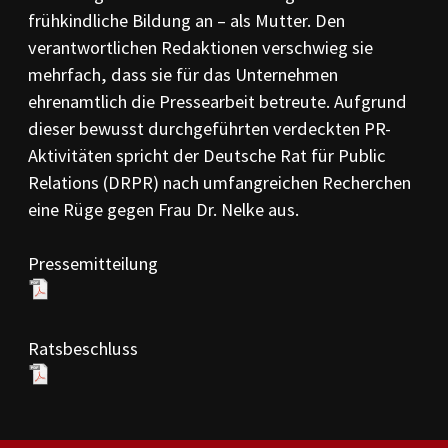
PR-Kodizes
frühkindliche Bildung an – als Mutter. Den
Kodizes öfft. Kommunikation
verantwortlichen Redaktionen verschwieg sie
mehrfach, dass sie für das Unternehmen
BESCHWERDE
Anleitung zur Beschwerde
ehrenamtlich die Pressearbeit betreute. Aufgrund
Beschwerdeformular
dieser bewusst durchgeführten verdeckten PR-
Beschwerdeordnung
Aktivitäten spricht der Deutsche Rat für Public
AKTUELLES
Relations (DRPR) nach umfangreichen Recherchen
Pressemitteilungen
eine Rüge gegen Frau Dr. Nelke aus.
Ratssprüche
Jahresberichte
Pressemitteilung
Archiv
Ratsbeschluss