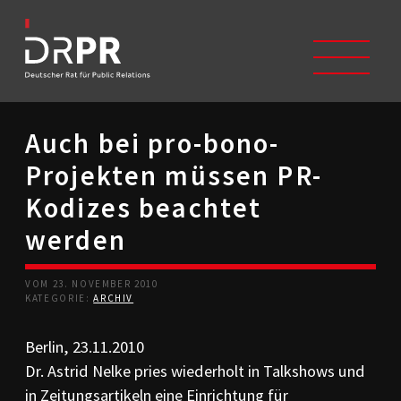
Auch bei pro-bono-
START
Projekten müssen PR-
ÜBER UNS
Selbstverständnis
Kodizes beachtet
Trägerverein
werden
Beschwerdeausschüsse
Mitglieder
Geschichte
VOM 23. NOVEMBER 2010
Studium/Ausbildung
KATEGORIE:
ARCHIV
Kontakt
Berlin, 23.11.2010
KODIZES
Dr. Astrid Nelke pries wiederholt in Talkshows und
Kommunikationskodex
DRPR-Richtlinien
in Zeitungsartikeln eine Einrichtung für