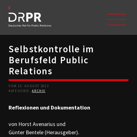
Selbstkontrolle im
START
Berufsfeld Public
ÜBER UNS
Selbstverständnis
Relations
Trägerverein
Beschwerdeausschüsse
VOM 15. AUGUST 2013
Mitglieder
KATEGORIE:
ARCHIV
Geschichte
Studium/Ausbildung
Reflexionen und Dokumentation
Kontakt
KODIZES
von Horst Avenarius und
Kommunikationskodex
Günter Bentele (Herausgeber).
DRPR-Richtlinien