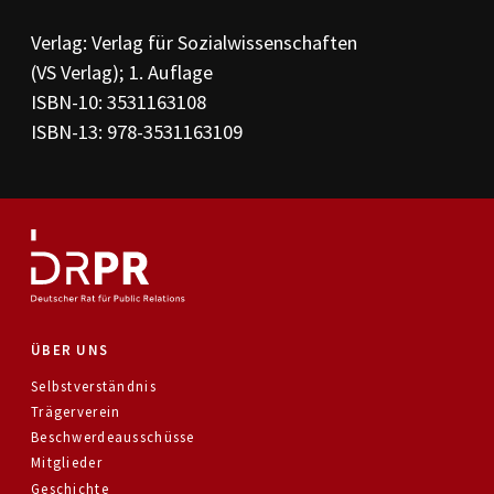
PR-Kodizes
Kodizes öfft. Kommunikation
Verlag: Verlag für Sozialwissenschaften
(VS Verlag); 1. Auflage
BESCHWERDE
ISBN-10: 3531163108
Anleitung zur Beschwerde
ISBN-13: 978-3531163109
Beschwerdeformular
Beschwerdeordnung
AKTUELLES
Pressemitteilungen
Ratssprüche
Jahresberichte
Archiv
ÜBER UNS
Selbstverständnis
Trägerverein
Beschwerdeausschüsse
Mitglieder
Geschichte