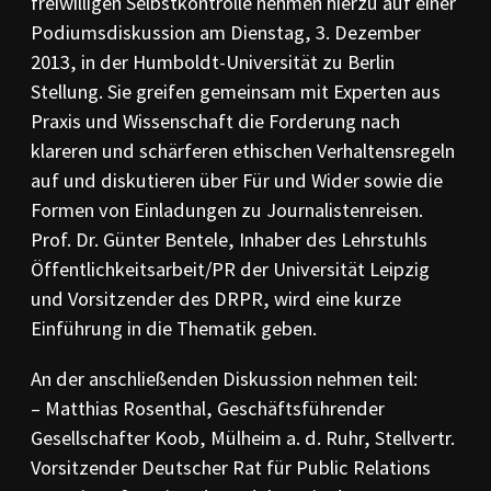
freiwilligen Selbstkontrolle nehmen hierzu auf einer
PR-Kodizes
Podiumsdiskussion am Dienstag, 3. Dezember
Kodizes öfft. Kommunikation
2013, in der Humboldt-Universität zu Berlin
BESCHWERDE
Stellung. Sie greifen gemeinsam mit Experten aus
Anleitung zur Beschwerde
Praxis und Wissenschaft die Forderung nach
Beschwerdeformular
klareren und schärferen ethischen Verhaltensregeln
Beschwerdeordnung
auf und diskutieren über Für und Wider sowie die
AKTUELLES
Formen von Einladungen zu Journalistenreisen.
Pressemitteilungen
Prof. Dr. Günter Bentele, Inhaber des Lehrstuhls
Ratssprüche
Öffentlichkeitsarbeit/PR der Universität Leipzig
Jahresberichte
und Vorsitzender des DRPR, wird eine kurze
Archiv
Einführung in die Thematik geben.
An der anschließenden Diskussion nehmen teil:
– Matthias Rosenthal, Geschäftsführender
Gesellschafter Koob, Mülheim a. d. Ruhr, Stellvertr.
Vorsitzender Deutscher Rat für Public Relations