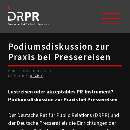
Podiumsdiskussion zur
START
Praxis bei Pressereisen
ÜBER UNS
Selbstverständnis
Trägerverein
VOM 15. NOVEMBER 2013
Beschwerdeausschüsse
KATEGORIE:
ARCHIV
Mitglieder
Geschichte
Lustreisen oder akzeptables PR-Instrument?
Studium/Ausbildung
Podiumsdiskussion zur Praxis bei Pressereisen
Kontakt
KODIZES
Der Deutsche Rat für Public Relations (DRPR) und
Kommunikationskodex
der Deutsche Presserat als die Einrichtungen der
DRPR-Richtlinien