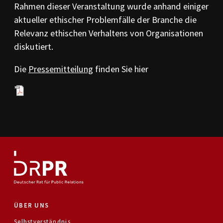
Rahmen dieser Veranstaltung wurde anhand einiger
PR-Kodizes
Kodizes öfft. Kommunikation
aktueller ethischer Problemfälle der Branche die
Relevanz ethischen Verhaltens von Organisationen
BESCHWERDE
diskutiert.
Anleitung zur Beschwerde
Beschwerdeformular
Die
Pressemitteilung
finden Sie hier
Beschwerdeordnung
AKTUELLES
Pressemitteilungen
Ratssprüche
Jahresberichte
Archiv
ÜBER UNS
Selbstverständnis