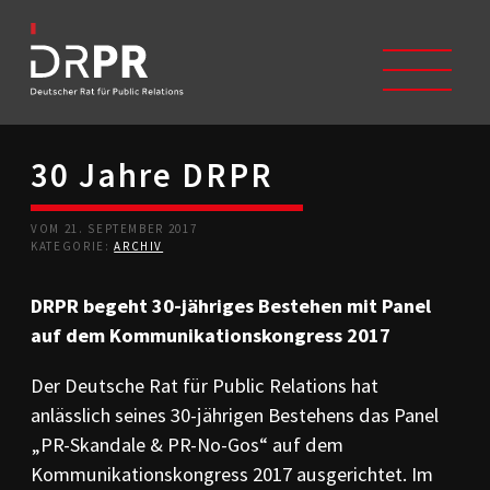
30 Jahre DRPR
START
ÜBER UNS
VOM 21. SEPTEMBER 2017
Selbstverständnis
KATEGORIE:
ARCHIV
Trägerverein
Beschwerdeausschüsse
DRPR begeht 30-jähriges Bestehen mit Panel
Mitglieder
auf dem Kommunikationskongress 2017
Geschichte
Studium/Ausbildung
Der Deutsche Rat für Public Relations hat
Kontakt
anlässlich seines 30-jährigen Bestehens das Panel
KODIZES
„PR-Skandale & PR-No-Gos“ auf dem
Kommunikationskodex
Kommunikationskongress 2017 ausgerichtet. Im
DRPR-Richtlinien