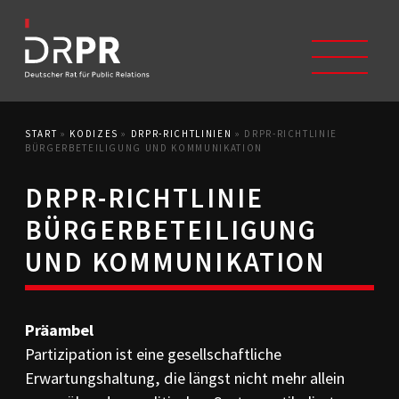
START
»
KODIZES
»
DRPR-RICHTLINIEN
»
DRPR-RICHTLINIE
START
BÜRGERBETEILIGUNG UND KOMMUNIKATION
ÜBER UNS
DRPR-RICHTLINIE
Selbstverständnis
Trägerverein
BÜRGERBETEILIGUNG
Beschwerdeausschüsse
UND KOMMUNIKATION
Mitglieder
Geschichte
Studium/Ausbildung
Kontakt
Präambel
KODIZES
Partizipation ist eine gesellschaftliche
Kommunikationskodex
Erwartungshaltung, die längst nicht mehr allein
DRPR-Richtlinien