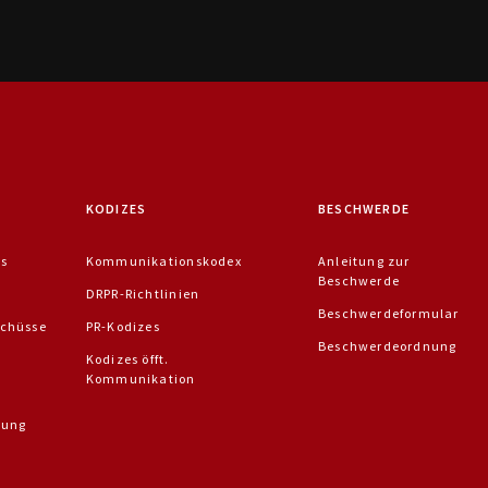
KODIZES
BESCHWERDE
is
Kommunikationskodex
Anleitung zur
Beschwerde
DRPR-Richtlinien
Beschwerdeformular
chüsse
PR-Kodizes
Beschwerdeordnung
Kodizes öfft.
Kommunikation
dung