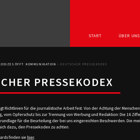
START
ÜBER UNS
KODIZES ÖFFT. KOMMUNIKATION
»
DEUTSCHER PRESSEKODEX
CHER PRESSEKODEX
t Richtlinien für die journalistische Arbeit fest. Von der Achtung der Mensche
, vom Opferschutz bis zur Trennung von Werbung und Redaktion: Die 16 Ziffe
rundlage für die Beurteilung der bei uns eingereichten Beschwerden. Die me
ich dazu, den Pressekodex zu achten.
ards finden sie
hier
.