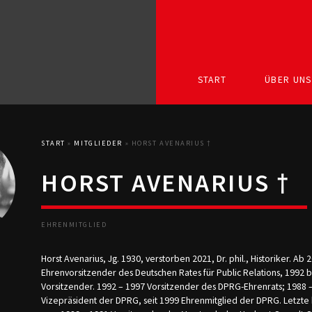
START
ÜBER UNS
START
»
MITGLIEDER
»
HORST AVENARIUS †
HORST AVENARIUS †
EHRENMITGLIED
Horst Avenarius, Jg. 1930, verstorben 2021, Dr. phil., Historiker. Ab 
Ehrenvorsitzender des Deutschen Rates für Public Relations, 1992 b
Vorsitzender. 1992 – 1997 Vorsitzender des DPRG-Ehrenrats; 1988 
Vizepräsident der DPRG, seit 1999 Ehrenmitglied der DPRG. Letzte be­ru