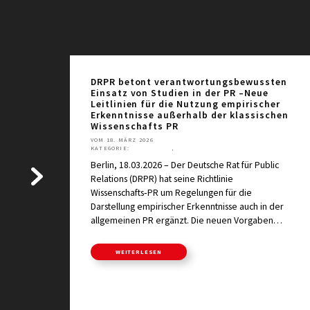
DRPR betont verantwortungsbewussten
Einsatz von Studien in der PR –Neue
Leitlinien für die Nutzung empirischer
Erkenntnisse außerhalb der klassischen
Wissenschafts PR
VOM 18. MÄRZ 2026
KATEGORIE:
AKTUELLES
,
PRESSEMITTEILUNGEN
ng
Berlin, 18.03.2026 – Der Deutsche Rat für Public
Relations (DRPR) hat seine Richtlinie
Wissenschafts‑PR um Regelungen für die
Darstellung empirischer Erkenntnisse auch in der
allgemeinen PR ergänzt. Die neuen Vorgaben…
WEITERLESEN