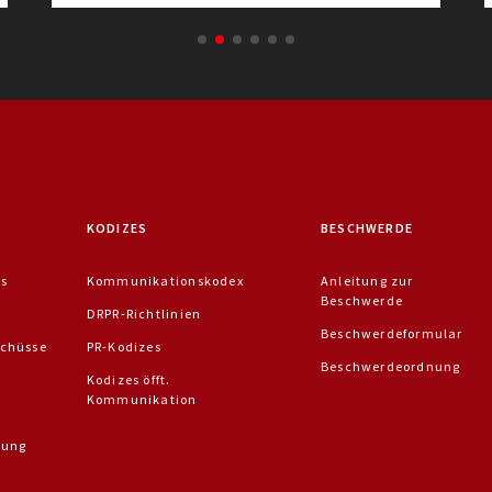
KODIZES
BESCHWERDE
is
Kommunikationskodex
Anleitung zur
Beschwerde
DRPR-Richtlinien
Beschwerdeformular
chüsse
PR-Kodizes
Beschwerdeordnung
Kodizes öfft.
Kommunikation
dung