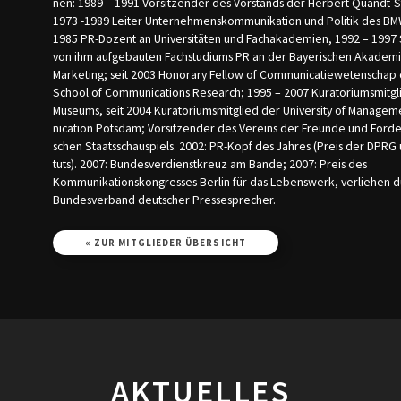
nen: 1989 – 1991 Vorsitzen­der des Vor­stands der Her­bert Quandt-S
1973 -1989 Leiter Unternehmenskommunikation und Po­litik des BM
1985 PR-Do­zent an Uni­ver­sitäten und Fach­aka­demien, 1992 – 1997 
von ihm aufgebau­ten Fach­stu­diums PR an der Bayerischen Akadem
Marke­ting; seit 2003 Honorary Fellow of Communicatie­wetenschap 
School of Communications Research; 1995 – 2007 Ku­rato­riums­mit­gl
Museums, seit 2004 Kurato­riumsmit­glied der Uni­ver­si­ty of Mana
nica­tion Potsdam; Vor­­sitzender des Ver­eins der Freun­de und Förd
schen Staatsschau­spiels. 2002: PR-Kopf des Jahres (Preis der DPRG 
tuts). 2007: Bundesverdienstkreuz am Bande; 2007: Preis des
Kommunikationskongresses Berlin für das Lebenswerk, verliehen 
Bundesverband deutscher Presse­sprecher.
« ZUR MITGLIEDER ÜBERSICHT
AKTUELLES