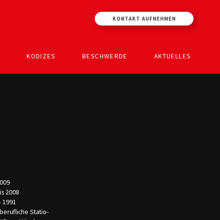
KONTAKT AUFNEHMEN
KODIZES
BESCHWERDE
AKTUELLES
2009
is 2008
– 1991
f­li­­che Sta­tio­