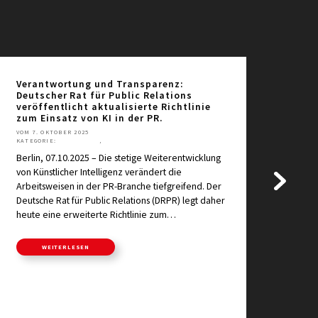
Verantwortung und Transparenz:
KI-I
Deutscher Rat für Public Relations
DRP
veröffentlicht aktualisierte Richtlinie
VOM 1
zum Einsatz von KI in der PR.
KATEG
RATSS
VOM 7. OKTOBER 2025
KATEGORIE:
AKTUELLES
,
PRESSEMITTEILUNGEN
Berli
Berlin, 07.10.2025 – Die stetige Weiterentwicklung
Relat
von Künstlicher Intelligenz verändert die
GmbH 
Arbeitsweisen in der PR-Branche tiefgreifend. Der
Prüfu
Deutsche Rat für Public Relations (DRPR) legt daher
sind
heute eine erweiterte Richtlinie zum…
WEITERLESEN