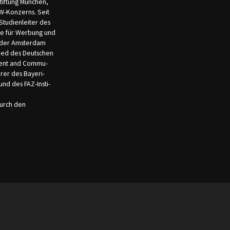
tif­tung München,
W-Konzerns. Seit
Studien­leiter des
ie für Wer­bung und
der Ams­ter­dam
ied des Deut­schen
gement and Commu­
erer des Bayeri­
und des FAZ-Insti­
durch den