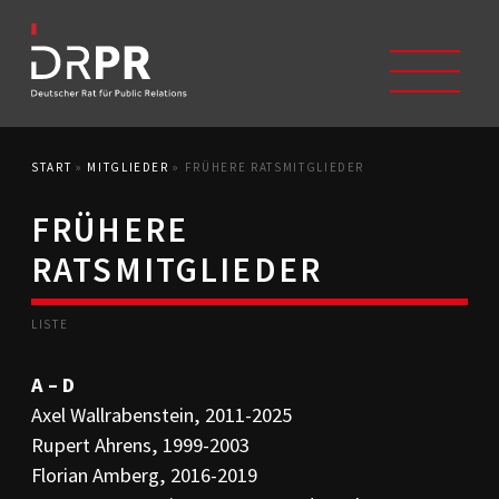
START
»
MITGLIEDER
»
FRÜHERE RATSMITGLIEDER
START
ÜBER UNS
FRÜHERE
Selbstverständnis
RATSMITGLIEDER
Trägerverein
Beschwerdeausschüsse
Mitglieder
LISTE
Geschichte
Studium/Ausbildung
A – D
Kontakt
Axel Wallrabenstein, 2011-2025
KODIZES
Rupert Ahrens, 1999-2003
Kommunikationskodex
Florian Amberg, 2016-2019
DRPR-Richtlinien