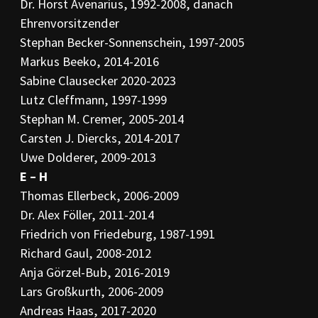
Dr. Horst Avenarius, 1992-2008, danach
PR-Kodizes
Ehrenvorsitzender
Kodizes öfft. Kommunikation
Stephan Becker-Sonnenschein, 1997-2005
BESCHWERDE
Markus Beeko, 2014-2016
Anleitung zur Beschwerde
Sabine Clausecker 2020-2023
Beschwerdeformular
Lutz Cleffmann, 1997-1999
Beschwerdeordnung
Stephan M. Cremer, 2005-2014
AKTUELLES
Carsten J. Diercks, 2014-2017
Pressemitteilungen
Uwe Dolderer, 2009-2013
Ratssprüche
E – H
Jahresberichte
Archiv
Thomas Ellerbeck, 2006-2009
Dr. Alex Föller, 2011-2014
Friedrich von Friedeburg, 1987-1991
Richard Gaul, 2008-2012
Anja Görzel-Bub, 2016-2019
Lars Großkurth, 2006-2009
Andreas Haas, 2017-2020